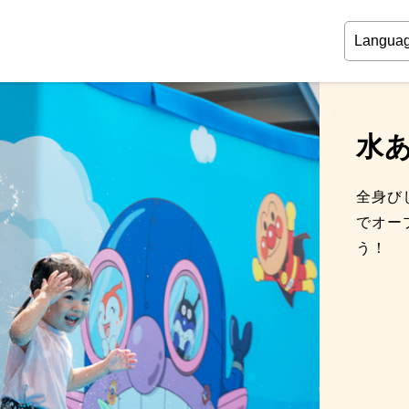
水
全身び
でオー
う！